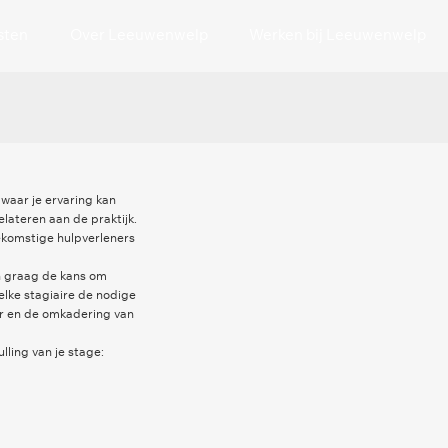
sten
Over Leeuwenwelp
Werken bij Leeuwenwelp
waar je ervaring kan
elateren aan de praktijk.
ekomstige hulpverleners
 graag de kans om
 elke stagiaire de nodige
er en de omkadering van
lling van je stage: