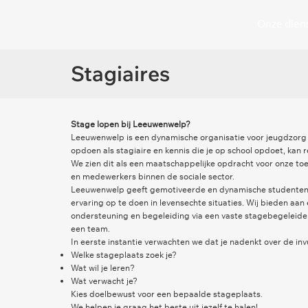
Onze dien
Stagiaires
Stage lopen bij Leeuwenwelp?
Leeuwenwelp is een dynamische organisatie voor jeugdzorg 
opdoen als stagiaire en kennis die je op school opdoet, kan r
We zien dit als een maatschappelijke opdracht voor onze to
en medewerkers binnen de sociale sector.
Leeuwenwelp geeft gemotiveerde en dynamische studenten
ervaring op te doen in levensechte situaties. Wij bieden aan
ondersteuning en begeleiding via een vaste stagebegeleid
een team.
In eerste instantie verwachten we dat je nadenkt over de invu
Welke stageplaats zoek je?
Wat wil je leren?
Wat verwacht je?
Kies doelbewust voor een bepaalde stageplaats.
We helpen je graag het beste uit jezelf te halen!