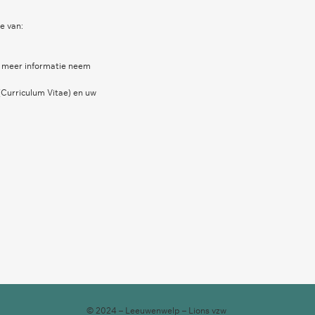
e van:
r meer informatie neem
(Curriculum Vitae) en uw
© 2024 – Leeuwenwelp – Lions vzw